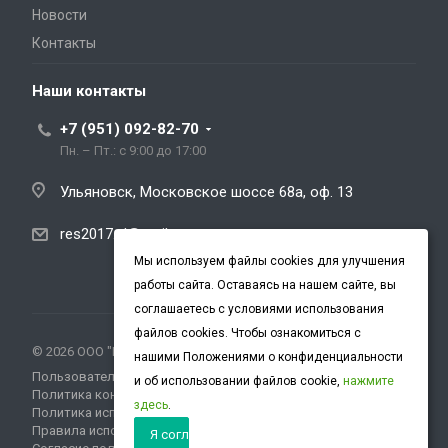
Новости
Контакты
Наши контакты
+7 (951) 092-82-70
Пн. – Пт.: с 9:00 до 17:00
Ульяновск, Московское шоссе 68а, оф. 13
res2017.ul@mail.ru
Мы используем файлы cookies для улучшения
работы сайта. Оставаясь на нашем сайте, вы
соглашаетесь с условиями использования
файлов cookies. Чтобы ознакомиться с
© 2026 ООО "РЭС" Все права защищены.
нашими Положениями о конфиденциальности
Пользовательское соглашение
и об использовании файлов cookie,
нажмите
Политика конфиденциальности
здесь
.
Политика использования cookies
Правила использования ПЭП
Я согласен